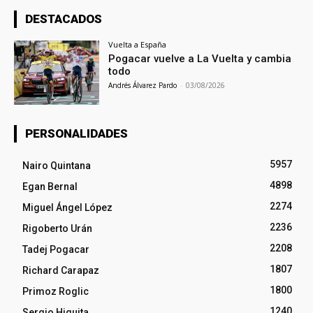
DESTACADOS
Vuelta a España
Pogacar vuelve a La Vuelta y cambia
todo
Andrés Álvarez Pardo
-
03/08/2026
PERSONALIDADES
5957
Nairo Quintana
4898
Egan Bernal
2274
Miguel Ángel López
2236
Rigoberto Urán
2208
Tadej Pogacar
1807
Richard Carapaz
1800
Primoz Roglic
1240
Sergio Higuita