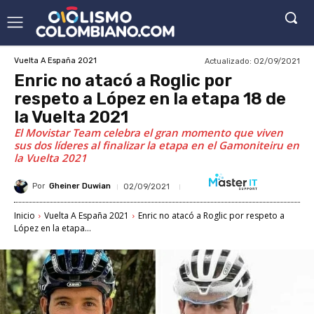
Actualizado:
02/09/2021
Vuelta A España 2021
Enric no atacó a Roglic por
respeto a López en la etapa 18 de
la Vuelta 2021
El Movistar Team celebra el gran momento que viven
sus dos líderes al finalizar la etapa en el Gamoniteiru en
la Vuelta 2021
Por
Gheiner Duwian
02/09/2021
Inicio
Vuelta A España 2021
Enric no atacó a Roglic por respeto a
López en la etapa...