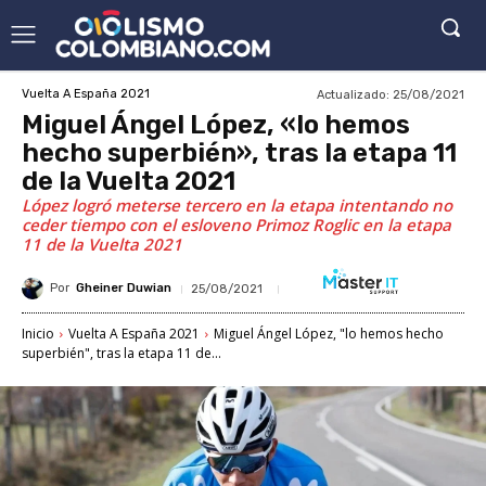
Actualizado:
25/08/2021
Vuelta A España 2021
Miguel Ángel López, «lo hemos
hecho superbién», tras la etapa 11
de la Vuelta 2021
López logró meterse tercero en la etapa intentando no
ceder tiempo con el esloveno Primoz Roglic en la etapa
11 de la Vuelta 2021
Por
Gheiner Duwian
25/08/2021
Inicio
Vuelta A España 2021
Miguel Ángel López, "lo hemos hecho
superbién", tras la etapa 11 de...