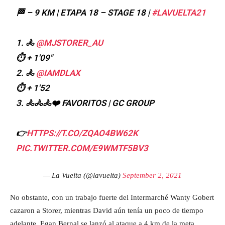
🏁 – 9 KM | ETAPA 18 – STAGE 18 |
#LAVUELTA21
1. 🚴
@MJSTORER_AU
⏱️ + 1'09"
2. 🚴
@IAMDLAX
⏱️ + 1'52
3. 🚴🚴🚴❤️ FAVORITOS | GC GROUP
👉
HTTPS://T.CO/ZQAO4BW62K
PIC.TWITTER.COM/E9WMTF5BV3
— La Vuelta (@lavuelta)
September 2, 2021
No obstante, con un trabajo fuerte del Intermarché Wanty Gobert
cazaron a Storer, mientras David aún tenía un poco de tiempo
adelante. Egan Bernal se lanzó al ataque a 4 km de la meta,