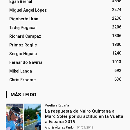
4898
Egan Bernal
2274
Miguel Ángel López
2236
Rigoberto Urán
2206
Tadej Pogacar
1806
Richard Carapaz
1800
Primoz Roglic
1240
Sergio Higuita
1013
Fernando Gaviria
692
Mikel Landa
636
Chris Froome
MÁS LEIDO
Vuelta a España
La respuesta de Nairo Quintana a
Marc Soler por su actitud en la Vuelta
a España 2019
Andrés Álvarez Pardo
-
01/09/2019