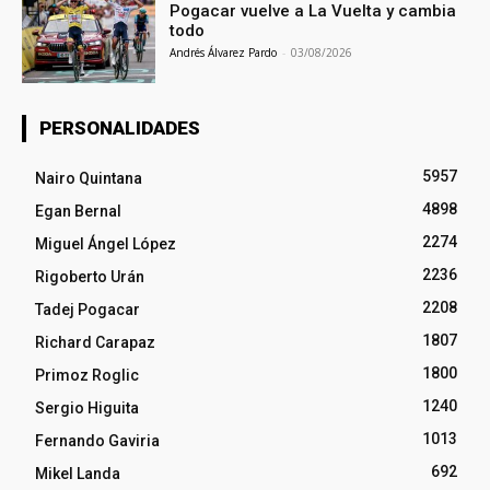
Pogacar vuelve a La Vuelta y cambia
todo
Andrés Álvarez Pardo
-
03/08/2026
PERSONALIDADES
5957
Nairo Quintana
4898
Egan Bernal
2274
Miguel Ángel López
2236
Rigoberto Urán
2208
Tadej Pogacar
1807
Richard Carapaz
1800
Primoz Roglic
1240
Sergio Higuita
1013
Fernando Gaviria
692
Mikel Landa