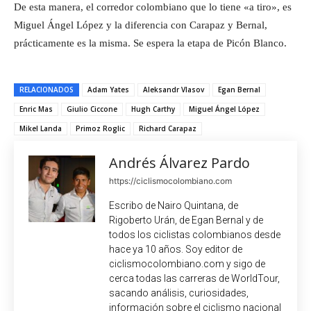
De esta manera, el corredor colombiano que lo tiene «a tiro», es
Miguel Ángel López y la diferencia con Carapaz y Bernal,
prácticamente es la misma. Se espera la etapa de Picón Blanco.
RELACIONADOS
Adam Yates
Aleksandr Vlasov
Egan Bernal
Enric Mas
Giulio Ciccone
Hugh Carthy
Miguel Ángel López
Mikel Landa
Primoz Roglic
Richard Carapaz
Andrés Álvarez Pardo
https://ciclismocolombiano.com
Escribo de Nairo Quintana, de
Rigoberto Urán, de Egan Bernal y de
todos los ciclistas colombianos desde
hace ya 10 años. Soy editor de
ciclismocolombiano.com y sigo de
cerca todas las carreras de WorldTour,
sacando análisis, curiosidades,
información sobre el ciclismo nacional