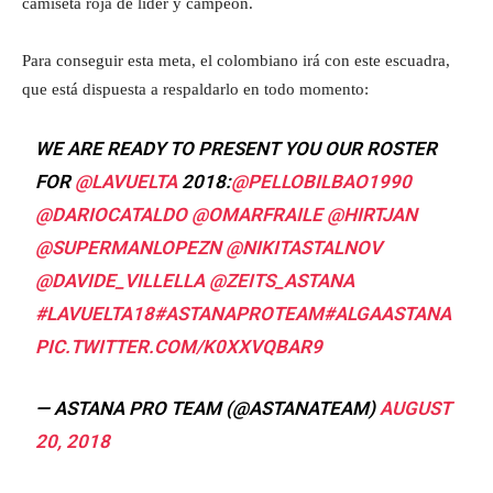
camiseta roja de líder y campeón.
Para conseguir esta meta, el colombiano irá con este escuadra,
que está dispuesta a respaldarlo en todo momento:
WE ARE READY TO PRESENT YOU OUR ROSTER
FOR
@LAVUELTA
2018:
@PELLOBILBAO1990
@DARIOCATALDO
@OMARFRAILE
@HIRTJAN
@SUPERMANLOPEZN
@NIKITASTALNOV
@DAVIDE_VILLELLA
@ZEITS_ASTANA
#LAVUELTA18
#ASTANAPROTEAM
#ALGAASTANA
PIC.TWITTER.COM/K0XXVQBAR9
— ASTANA PRO TEAM (@ASTANATEAM)
AUGUST
20, 2018