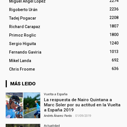
2274
Miguel Ángel López
2236
Rigoberto Urán
2208
Tadej Pogacar
1807
Richard Carapaz
1800
Primoz Roglic
1240
Sergio Higuita
1013
Fernando Gaviria
692
Mikel Landa
636
Chris Froome
MÁS LEIDO
Vuelta a España
La respuesta de Nairo Quintana a
Marc Soler por su actitud en la Vuelta
a España 2019
Andrés Álvarez Pardo
-
01/09/2019
Actualidad