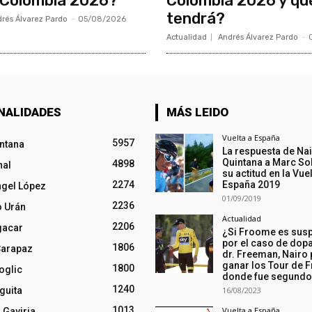
 Colombia 2026?
Colombia 2026 y qu
tendrá?
rés Álvarez Pardo
-
05/08/2026
Actualidad
Andrés Álvarez Pardo
-
NALIDADES
MÁS LEIDO
Vuelta a España
5957
intana
La respuesta de Na
Quintana a Marc So
4898
nal
su actitud en la Vuel
2274
España 2019
ngel López
01/09/2019
2236
o Urán
Actualidad
2206
gacar
¿Si Froome es sus
por el caso de dopa
1806
Carapaz
dr. Freeman, Nairo
ganar los Tour de F
1800
oglic
donde fue segund
1240
guita
16/08/2023
1013
Vuelta a España
 Gaviria