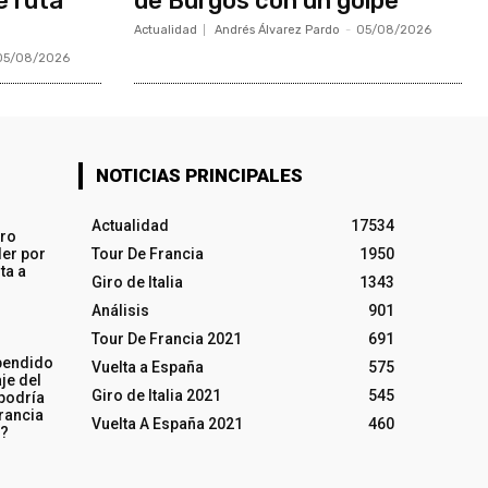
é ruta
de Burgos con un golpe
Actualidad
Andrés Álvarez Pardo
-
05/08/2026
05/08/2026
NOTICIAS PRINCIPALES
Actualidad
17534
iro
ler por
Tour De Francia
1950
ta a
Giro de Italia
1343
Análisis
901
Tour De Francia 2021
691
pendido
Vuelta a España
575
je del
Giro de Italia 2021
545
 podría
rancia
Vuelta A España 2021
460
o?