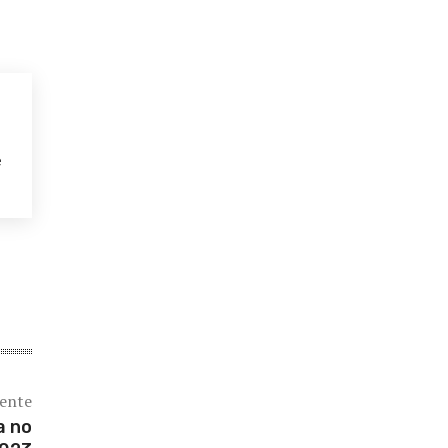
e
iente
a no