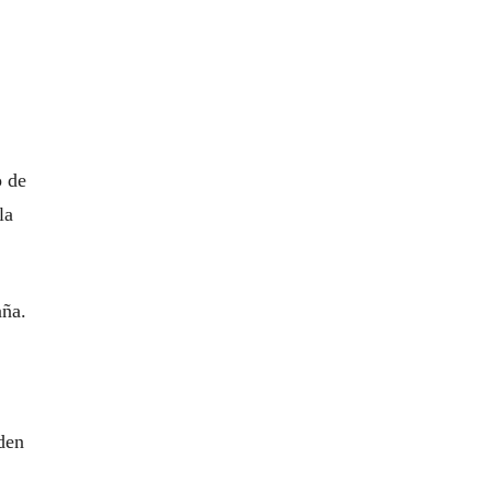
o de
la
aña.
eden