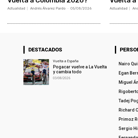
Vuelta a Colombia 2026?
Vuelta a
Actualidad
Andrés Álvarez Pardo
-
05/08/2026
Actualidad
And
DESTACADOS
PERSO
Vuelta a España
Nairo Qu
Pogacar vuelve a La Vuelta
y cambia todo
Egan Ber
03/08/2026
Miguel Á
Rigobert
Tadej Po
Richard 
Primoz R
Sergio Hi
Fernando