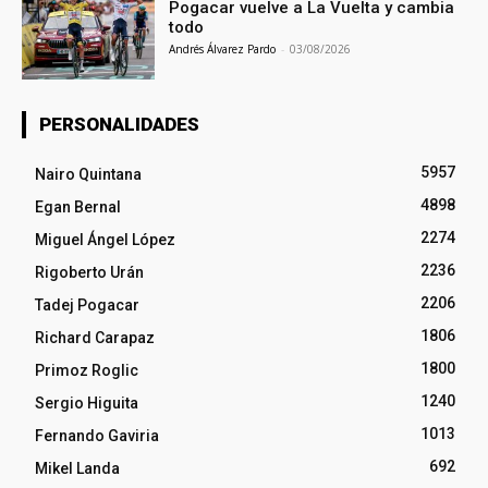
Pogacar vuelve a La Vuelta y cambia
todo
Andrés Álvarez Pardo
-
03/08/2026
PERSONALIDADES
5957
Nairo Quintana
4898
Egan Bernal
2274
Miguel Ángel López
2236
Rigoberto Urán
2206
Tadej Pogacar
1806
Richard Carapaz
1800
Primoz Roglic
1240
Sergio Higuita
1013
Fernando Gaviria
692
Mikel Landa