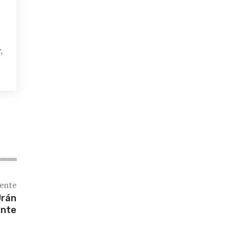
,
iente
Urán
ente