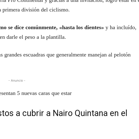
a Pro Continental y gracias a una invitación, logró estar en 
a primera división del ciclismo.
mo se dice comúnmente, «hasta los dientes»
y ha incluído,
n darle el peso a la plantilla.
 las grandes escuadras que generalmente manejan al pelotón
- Anuncio -
esentan 5 nuevas caras que estar
tos a cubrir a Nairo Quintana en el