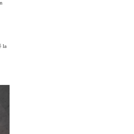
en
 la