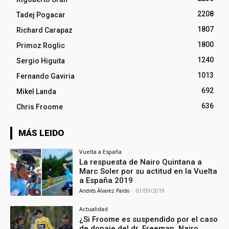
2208
Tadej Pogacar
1807
Richard Carapaz
1800
Primoz Roglic
1240
Sergio Higuita
1013
Fernando Gaviria
692
Mikel Landa
636
Chris Froome
MÁS LEIDO
Vuelta a España
La respuesta de Nairo Quintana a
Marc Soler por su actitud en la Vuelta
a España 2019
Andrés Álvarez Pardo
-
01/09/2019
Actualidad
¿Si Froome es suspendido por el caso
de dopaje del dr. Freeman, Nairo