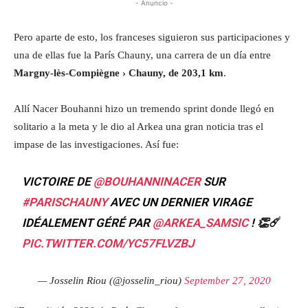
- Anuncio -
Pero aparte de esto, los franceses siguieron sus participaciones y
una de ellas fue la París Chauny, una carrera de un día entre
Margny-lès-Compiègne › Chauny, de 203,1 km
.
Allí Nacer Bouhanni hizo un tremendo sprint donde llegó en
solitario a la meta y le dio al Arkea una gran noticia tras el
impase de las investigaciones. Así fue:
VICTOIRE DE
@BOUHANNINACER
SUR
#PARISCHAUNY
AVEC UN DERNIER VIRAGE
IDÉALEMENT GÉRÉ PAR
@ARKEA_SAMSIC
! 👏☄️
PIC.TWITTER.COM/YC57FLVZBJ
— Josselin Riou (@josselin_riou)
September 27, 2020