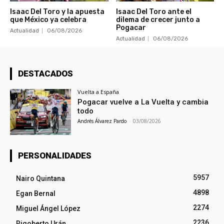
Isaac Del Toro y la apuesta
Isaac Del Toro ante el
que México ya celebra
dilema de crecer junto a
Pogacar
Actualidad
06/08/2026
Actualidad
06/08/2026
DESTACADOS
Vuelta a España
Pogacar vuelve a La Vuelta y cambia
todo
Andrés Álvarez Pardo
-
03/08/2026
PERSONALIDADES
5957
Nairo Quintana
4898
Egan Bernal
2274
Miguel Ángel López
2236
Rigoberto Urán