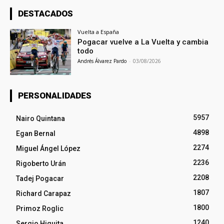
DESTACADOS
Vuelta a España
Pogacar vuelve a La Vuelta y cambia
todo
Andrés Álvarez Pardo
-
03/08/2026
PERSONALIDADES
5957
Nairo Quintana
4898
Egan Bernal
2274
Miguel Ángel López
2236
Rigoberto Urán
2208
Tadej Pogacar
1807
Richard Carapaz
1800
Primoz Roglic
1240
Sergio Higuita