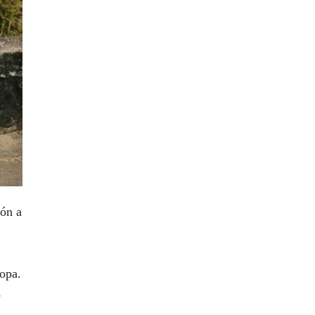
zón a
ropa.
e