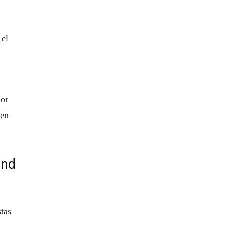
 el
dor
 en
and
tas