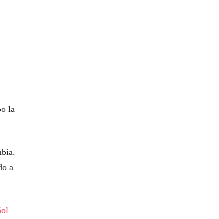
bo la
mbia.
do a
ñol