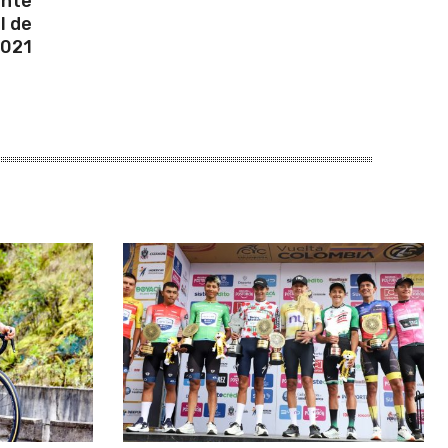
ante
l de
2021