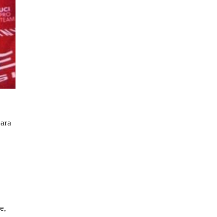
para
e,