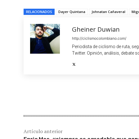
RELACIONADOS
Dayer Quintana
Johnatan Cañaveral
Migu
Gheiner Duwian
http://ciclismocolombiano.com/
Periodista de ciclismo de ruta, se
Twitter. Opinión, análisis, debate s
Cuota
Artículo anterior