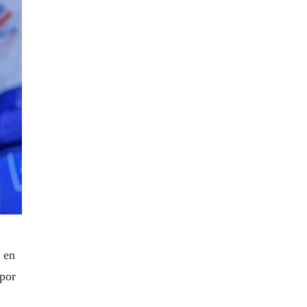
o en
 por