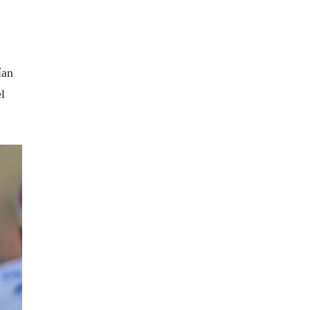
ían
l