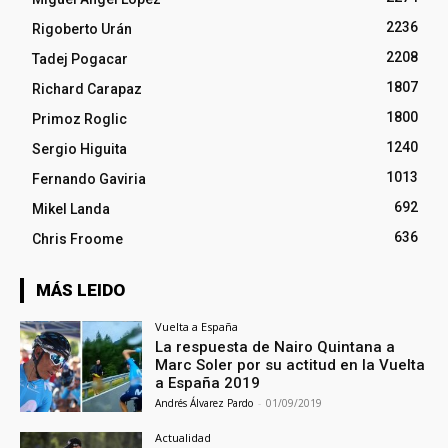
2236
Rigoberto Urán
2208
Tadej Pogacar
1807
Richard Carapaz
1800
Primoz Roglic
1240
Sergio Higuita
1013
Fernando Gaviria
692
Mikel Landa
636
Chris Froome
MÁS LEIDO
Vuelta a España
La respuesta de Nairo Quintana a
Marc Soler por su actitud en la Vuelta
a España 2019
Andrés Álvarez Pardo
-
01/09/2019
Actualidad