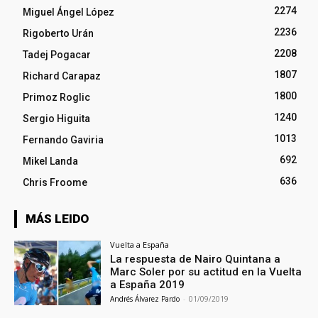
2274
Miguel Ángel López
2236
Rigoberto Urán
2208
Tadej Pogacar
1807
Richard Carapaz
1800
Primoz Roglic
1240
Sergio Higuita
1013
Fernando Gaviria
692
Mikel Landa
636
Chris Froome
MÁS LEIDO
Vuelta a España
La respuesta de Nairo Quintana a
Marc Soler por su actitud en la Vuelta
a España 2019
Andrés Álvarez Pardo
-
01/09/2019