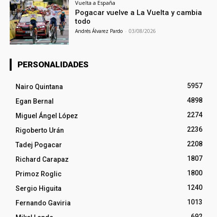
Vuelta a España
Pogacar vuelve a La Vuelta y cambia
todo
Andrés Álvarez Pardo
-
03/08/2026
PERSONALIDADES
5957
Nairo Quintana
4898
Egan Bernal
2274
Miguel Ángel López
2236
Rigoberto Urán
2208
Tadej Pogacar
1807
Richard Carapaz
1800
Primoz Roglic
1240
Sergio Higuita
1013
Fernando Gaviria
692