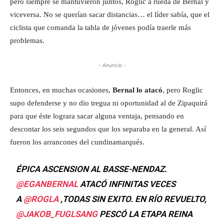
pero siempre se mantuvieron juntos, Roglic a rueda de Bernal y
viceversa. No se querían sacar distancias… el líder sabía, que el
ciclista que comanda la tabla de jóvenes podía traerle más
problemas.
- Anuncio -
Entonces, en muchas ocasiones,
Bernal lo atacó
, pero Roglic
supo defenderse y no dio tregua ni oportunidad al de Zipaquirá
para que éste lograra sacar alguna ventaja, pensando en
descontar los seis segundos que los separaba en la general. Así
fueron los arrancones del cundinamarqués.
ÉPICA ASCENSION AL BASSE-NENDAZ.
@EGANBERNAL
ATACÓ INFINITAS VECES
A
@ROGLA
,TODAS SIN EXITO. EN RÍO REVUELTO,
@JAKOB_FUGLSANG
PESCÓ LA ETAPA REINA