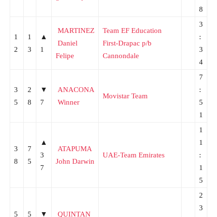
8
3
MARTINEZ
Team EF Education
1
1
▲
:
Daniel
First-Drapac p/b
2
3
1
3
Felipe
Cannondale
4
7
3
2
▼
ANACONA
:
Movistar Team
5
8
7
Winner
5
1
1
▲
1
3
7
ATAPUMA
3
UAE-Team Emirates
:
8
5
John Darwin
7
1
5
2
3
5
5
▼
QUINTAN