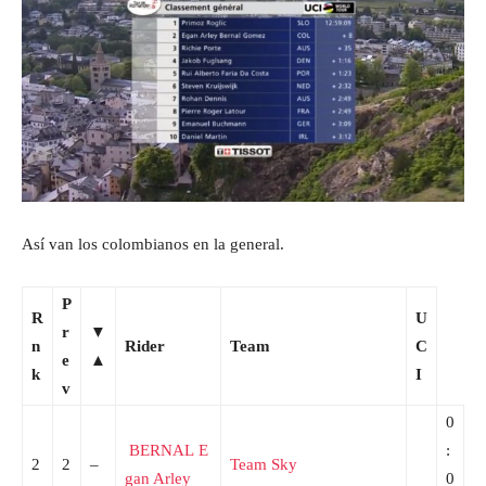
Así van los colombianos en la general.
P
R
U
r
▼
n
Rider
Team
C
e
▲
k
I
v
0
BERNAL
E
:
2
2
–
Team Sky
gan Arley
0