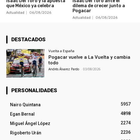
Isaac Del Toro y la apuesta
Isaac Del Toro ante el
que México ya celebra
dilema de crecer junto a
Pogacar
Actualidad
06/08/2026
Actualidad
06/08/2026
DESTACADOS
Vuelta a España
Pogacar vuelve a La Vuelta y cambia
todo
Andrés Álvarez Pardo
-
03/08/2026
PERSONALIDADES
5957
Nairo Quintana
4898
Egan Bernal
2274
Miguel Ángel López
2236
Rigoberto Urán