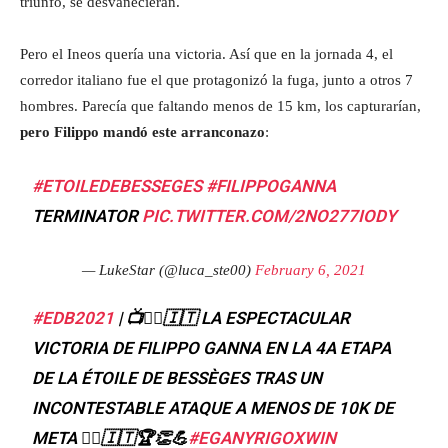
triunfo, se desvanecieran.
Pero el Ineos quería una victoria. Así que en la jornada 4, el
corredor italiano fue el que protagonizó la fuga, junto a otros 7
hombres. Parecía que faltando menos de 15 km, los capturarían,
pero Filippo mandó este arranconazo
:
#ETOILEDEBESSEGES
#FILIPPOGANNA
TERMINATOR
PIC.TWITTER.COM/2NO277IODY
— LukeStar (@luca_ste00)
February 6, 2021
#EDB2021
| 📺🚴‍♂️🇮🇹 LA ESPECTACULAR
VICTORIA DE FILIPPO GANNA EN LA 4A ETAPA
DE LA ÉTOILE DE BESSÈGES TRAS UN
INCONTESTABLE ATAQUE A MENOS DE 10K DE
META 🚴‍♂️🇮🇹🏆👏💪
#EGANYRIGOXWIN