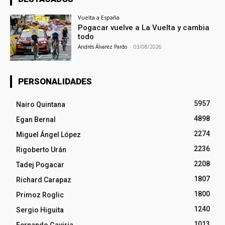
Vuelta a España
Pogacar vuelve a La Vuelta y cambia
todo
Andrés Álvarez Pardo
-
03/08/2026
PERSONALIDADES
5957
Nairo Quintana
4898
Egan Bernal
2274
Miguel Ángel López
2236
Rigoberto Urán
2208
Tadej Pogacar
1807
Richard Carapaz
1800
Primoz Roglic
1240
Sergio Higuita
1013
Fernando Gaviria