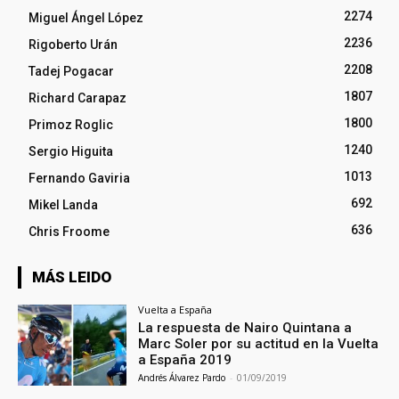
2274
Miguel Ángel López
2236
Rigoberto Urán
2208
Tadej Pogacar
1807
Richard Carapaz
1800
Primoz Roglic
1240
Sergio Higuita
1013
Fernando Gaviria
692
Mikel Landa
636
Chris Froome
MÁS LEIDO
Vuelta a España
La respuesta de Nairo Quintana a
Marc Soler por su actitud en la Vuelta
a España 2019
Andrés Álvarez Pardo
-
01/09/2019