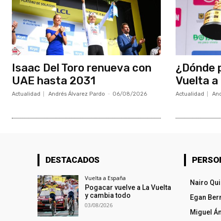
Isaac Del Toro renueva con
¿Dónde p
UAE hasta 2031
Vuelta a
Actualidad
Andrés Álvarez Pardo
-
06/08/2026
Actualidad
And
DESTACADOS
PERSO
Vuelta a España
Nairo Qu
Pogacar vuelve a La Vuelta
y cambia todo
Egan Ber
03/08/2026
Miguel Á