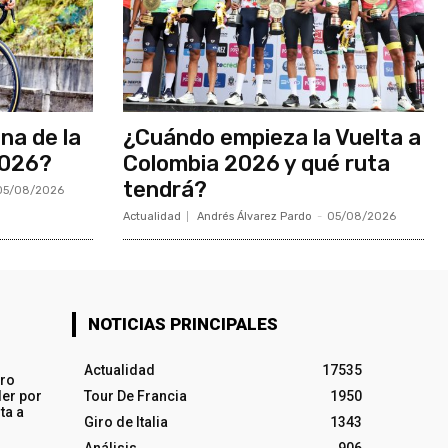
ina de la
¿Cuándo empieza la Vuelta a
2026?
Colombia 2026 y qué ruta
tendrá?
05/08/2026
Actualidad
Andrés Álvarez Pardo
-
05/08/2026
NOTICIAS PRINCIPALES
Actualidad
17535
iro
ler por
Tour De Francia
1950
ta a
Giro de Italia
1343