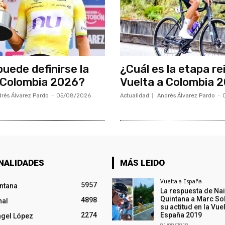
uede definirse la
¿Cuál es la etapa re
 Colombia 2026?
Vuelta a Colombia 
rés Álvarez Pardo
-
05/08/2026
Actualidad
Andrés Álvarez Pardo
-
NALIDADES
MÁS LEIDO
Vuelta a España
5957
intana
La respuesta de Na
Quintana a Marc So
4898
nal
su actitud en la Vuel
2274
España 2019
ngel López
01/09/2019