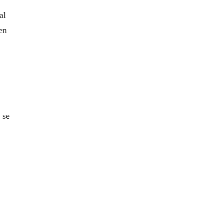
al
en
 se