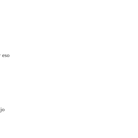
y eso
ajo