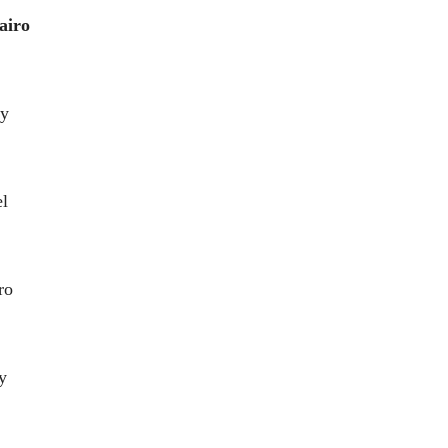
airo
uy
el
ro
y