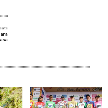
iente
para
casa