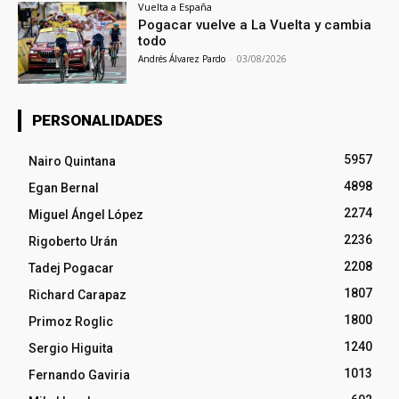
Vuelta a España
Pogacar vuelve a La Vuelta y cambia
todo
Andrés Álvarez Pardo
-
03/08/2026
PERSONALIDADES
5957
Nairo Quintana
4898
Egan Bernal
2274
Miguel Ángel López
2236
Rigoberto Urán
2208
Tadej Pogacar
1807
Richard Carapaz
1800
Primoz Roglic
1240
Sergio Higuita
1013
Fernando Gaviria