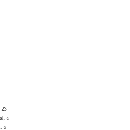
a 23
al, a
, a