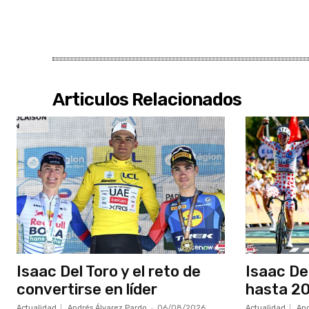
Articulos Relacionados
Isaac Del Toro y el reto de
Isaac De
convertirse en líder
hasta 20
Actualidad
Andrés Álvarez Pardo
-
06/08/2026
Actualidad
And