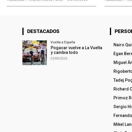
DESTACADOS
PERSO
Vuelta a España
Nairo Qu
Pogacar vuelve a La Vuelta
y cambia todo
Egan Ber
03/08/2026
Miguel Á
Rigobert
Tadej Po
Richard 
Primoz R
Sergio Hi
Fernando
Mikel La