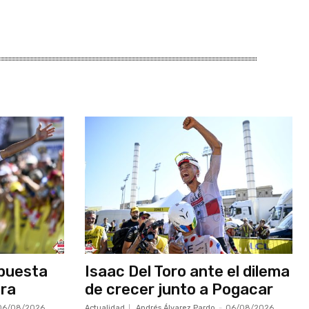
apuesta
Isaac Del Toro ante el dilema
bra
de crecer junto a Pogacar
06/08/2026
Actualidad
Andrés Álvarez Pardo
-
06/08/2026