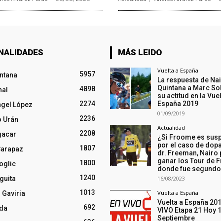
NALIDADES
MÁS LEIDO
Vuelta a España
5957
intana
La respuesta de Na
Quintana a Marc So
4898
nal
su actitud en la Vuel
2274
España 2019
ngel López
01/09/2019
2236
o Urán
Actualidad
2208
gacar
¿Si Froome es sus
por el caso de dopa
1807
Carapaz
dr. Freeman, Nairo
ganar los Tour de F
1800
oglic
donde fue segund
1240
guita
16/08/2023
1013
Vuelta a España
 Gaviria
Vuelta a España 20
692
nda
VIVO Etapa 21 Hoy 
Septiembre