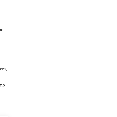
no
era,
imo