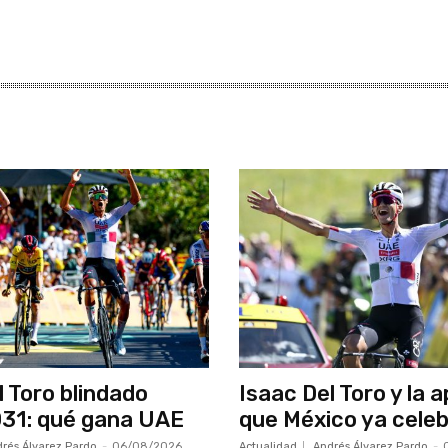
l Toro blindado
Isaac Del Toro y la 
31: qué gana UAE
que México ya cele
rés Álvarez Pardo
-
06/08/2026
Actualidad
Andrés Álvarez Pardo
-