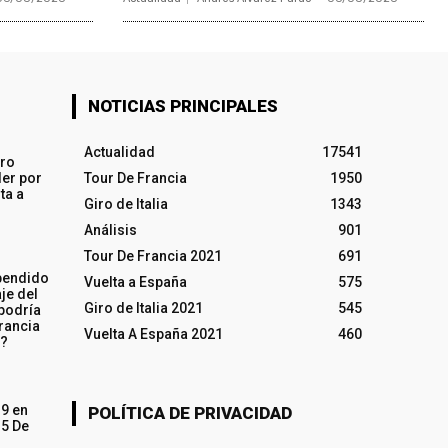
NOTICIAS PRINCIPALES
Actualidad
17541
iro
ler por
Tour De Francia
1950
ta a
Giro de Italia
1343
Análisis
901
Tour De Francia 2021
691
pendido
Vuelta a España
575
je del
Giro de Italia 2021
545
 podría
rancia
Vuelta A España 2021
460
o?
19 en
POLÍTICA DE PRIVACIDAD
15 De