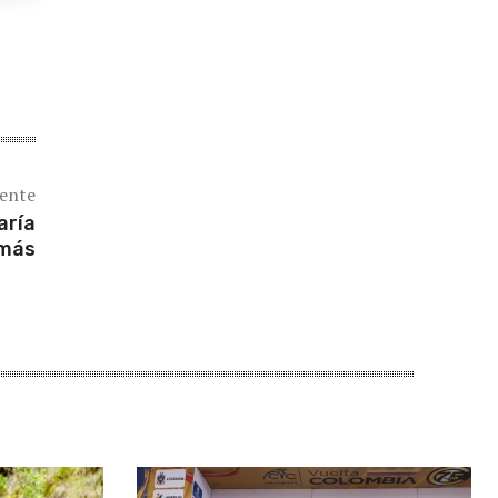
iente
aría
 más