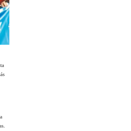
ta
más
na
as.