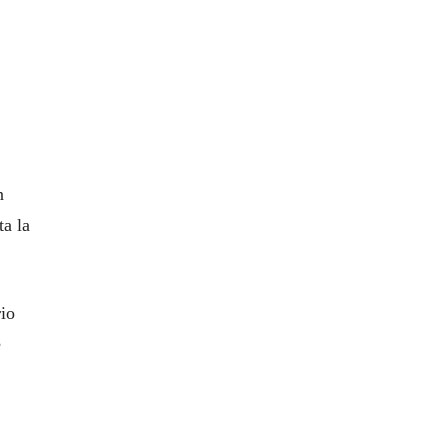
n
ta la
io
e