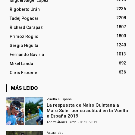
Miguel Ángel López
2236
Rigoberto Urán
2208
Tadej Pogacar
1807
Richard Carapaz
1800
Primoz Roglic
1240
Sergio Higuita
1013
Fernando Gaviria
692
Mikel Landa
636
Chris Froome
MÁS LEIDO
Vuelta a España
La respuesta de Nairo Quintana a
Marc Soler por su actitud en la Vuelta
a España 2019
Andrés Álvarez Pardo
-
01/09/2019
Actualidad