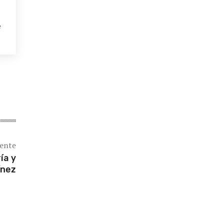
e
iente
ía y
ínez