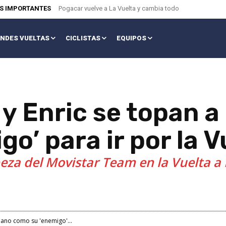
AS IMPORTANTES
Pogacar vuelve a La Vuelta y cambia todo
NDES VUELTAS
CICLISTAS
EQUIPOS
 y Enric se topan 
o’ para ir por la 
eza del Movistar Team en la Vuelta a
iano como su 'enemigo'...