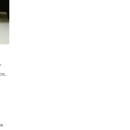
y
co,
en