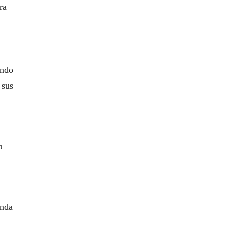
ra
endo
 sus
a
onda