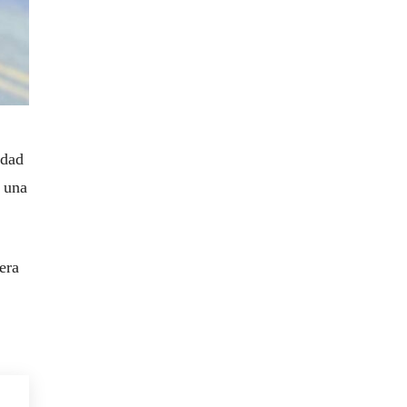
idad
r una
era