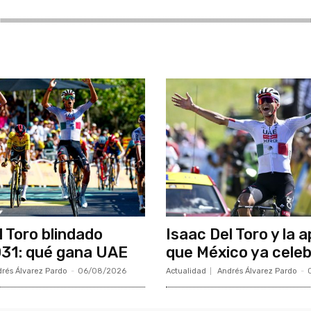
l Toro blindado
Isaac Del Toro y la 
31: qué gana UAE
que México ya cele
rés Álvarez Pardo
-
06/08/2026
Actualidad
Andrés Álvarez Pardo
-