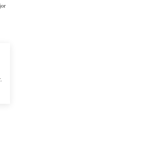
jor
,