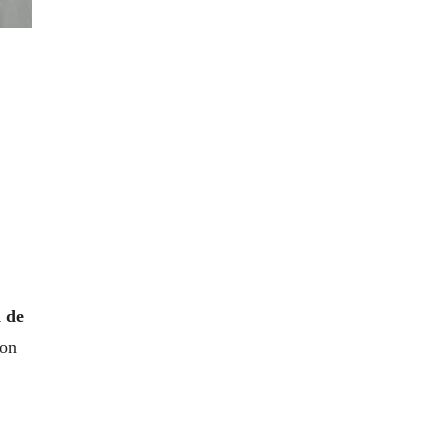
 de
con