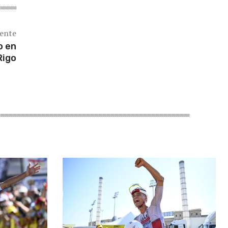
iente
o en
Rigo