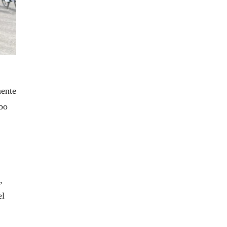
mente
ubo
,
el