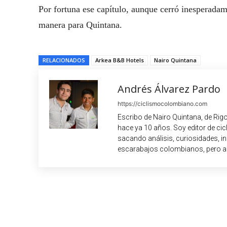
Por fortuna ese capítulo, aunque cerró inesperada
manera para Quintana.
RELACIONADOS
Arkea B&B Hotels
Nairo Quintana
Andrés Álvarez Pardo
https://ciclismocolombiano.com
Escribo de Nairo Quintana, de Rig
hace ya 10 años. Soy editor de c
sacando análisis, curiosidades, i
escarabajos colombianos, pero a
Cuota