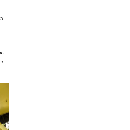
un
no
to