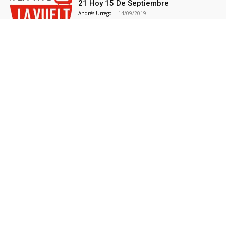
21 Hoy 15 De Septiembre
Andrés Urrego
-
14/09/2019
NOTICIAS PRINCIPALES
Actualidad
17541
Tour De Francia
1950
Giro de Italia
1343
Análisis
901
Tour De Francia 2021
691
Vuelta a España
575
Giro de Italia 2021
545
Vuelta A España 2021
460
POLÍTICA DE PRIVACIDAD