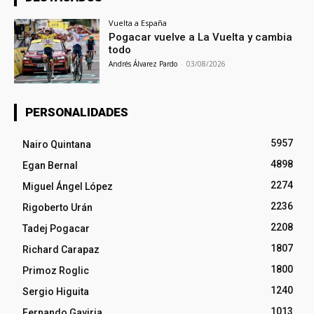
Vuelta a España
Pogacar vuelve a La Vuelta y cambia
todo
Andrés Álvarez Pardo
-
03/08/2026
PERSONALIDADES
5957
Nairo Quintana
4898
Egan Bernal
2274
Miguel Ángel López
2236
Rigoberto Urán
2208
Tadej Pogacar
1807
Richard Carapaz
1800
Primoz Roglic
1240
Sergio Higuita
1013
Fernando Gaviria