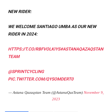
NEW RIDER:
WE WELCOME SANTIAGO UMBA AS OUR NEW
RIDER IN 2024:
HTTPS://T.CO/RBFVOLKIYS
#ASTANAQAZAQSTAN
TEAM
@SPRINTCYCLING
PIC.TWITTER.COM/QYSOMDERT0
— Astana Qazaqstan Team (@AstanaQazTeam)
November 9,
2023