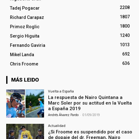
2208
Tadej Pogacar
1807
Richard Carapaz
1800
Primoz Roglic
1240
Sergio Higuita
1013
Fernando Gaviria
692
Mikel Landa
636
Chris Froome
MÁS LEIDO
Vuelta a España
La respuesta de Nairo Quintana a
Marc Soler por su actitud en la Vuelta
a España 2019
Andrés Álvarez Pardo
-
01/09/2019
Actualidad
¿Si Froome es suspendido por el caso
de dopaje del dr. Freeman, Nairo