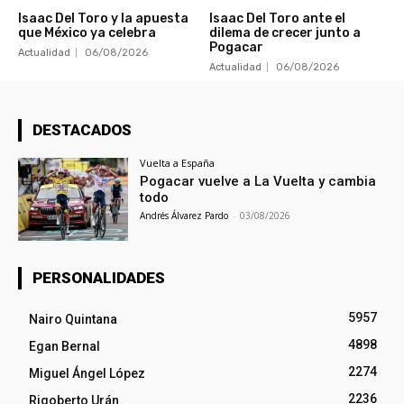
Isaac Del Toro y la apuesta
Isaac Del Toro ante el
que México ya celebra
dilema de crecer junto a
Pogacar
Actualidad
06/08/2026
Actualidad
06/08/2026
DESTACADOS
Vuelta a España
Pogacar vuelve a La Vuelta y cambia
todo
Andrés Álvarez Pardo
-
03/08/2026
PERSONALIDADES
5957
Nairo Quintana
4898
Egan Bernal
2274
Miguel Ángel López
2236
Rigoberto Urán