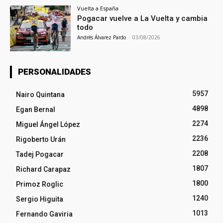
Vuelta a España
Pogacar vuelve a La Vuelta y cambia
todo
Andrés Álvarez Pardo
-
03/08/2026
PERSONALIDADES
5957
Nairo Quintana
4898
Egan Bernal
2274
Miguel Ángel López
2236
Rigoberto Urán
2208
Tadej Pogacar
1807
Richard Carapaz
1800
Primoz Roglic
1240
Sergio Higuita
1013
Fernando Gaviria