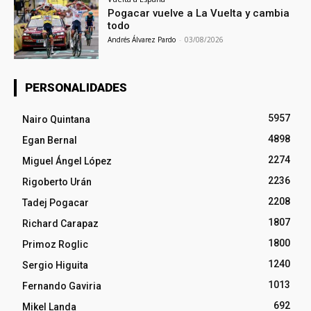
Pogacar vuelve a La Vuelta y cambia
todo
Andrés Álvarez Pardo
-
03/08/2026
PERSONALIDADES
5957
Nairo Quintana
4898
Egan Bernal
2274
Miguel Ángel López
2236
Rigoberto Urán
2208
Tadej Pogacar
1807
Richard Carapaz
1800
Primoz Roglic
1240
Sergio Higuita
1013
Fernando Gaviria
692
Mikel Landa