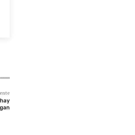
iente
 hay
Egan