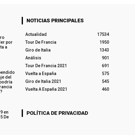
NOTICIAS PRINCIPALES
Actualidad
17534
iro
ler por
Tour De Francia
1950
ta a
Giro de Italia
1343
Análisis
901
Tour De Francia 2021
691
pendido
Vuelta a España
575
je del
Giro de Italia 2021
545
 podría
rancia
Vuelta A España 2021
460
o?
19 en
POLÍTICA DE PRIVACIDAD
15 De