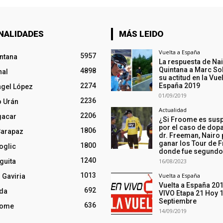
NALIDADES
MÁS LEIDO
Vuelta a España
5957
intana
La respuesta de Na
Quintana a Marc So
4898
nal
su actitud en la Vuel
2274
España 2019
ngel López
01/09/2019
2236
o Urán
Actualidad
2206
gacar
¿Si Froome es sus
por el caso de dopa
1806
Carapaz
dr. Freeman, Nairo
ganar los Tour de F
1800
oglic
donde fue segund
1240
guita
16/08/2023
1013
Vuelta a España
 Gaviria
Vuelta a España 20
692
nda
VIVO Etapa 21 Hoy 
Septiembre
636
oome
14/09/2019