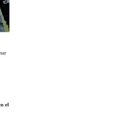
nar
n el