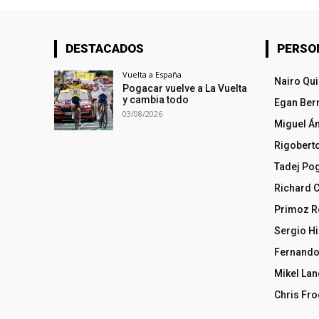
DESTACADOS
PERSO
Vuelta a España
Nairo Qu
Pogacar vuelve a La Vuelta
y cambia todo
Egan Ber
03/08/2026
Miguel Á
Rigobert
Tadej Po
Richard 
Primoz R
Sergio Hi
Fernando
Mikel La
Chris Fr