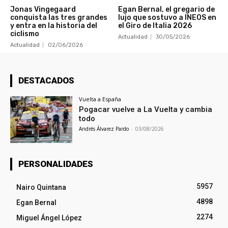
Jonas Vingegaard
Egan Bernal, el gregario de
conquista las tres grandes
lujo que sostuvo a INEOS en
y entra en la historia del
el Giro de Italia 2026
ciclismo
Actualidad
30/05/2026
Actualidad
02/06/2026
DESTACADOS
Vuelta a España
Pogacar vuelve a La Vuelta y cambia
todo
Andrés Álvarez Pardo
-
03/08/2026
PERSONALIDADES
5957
Nairo Quintana
4898
Egan Bernal
2274
Miguel Ángel López