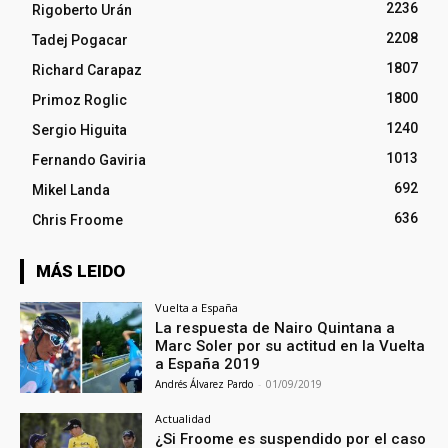
2236
Rigoberto Urán
2208
Tadej Pogacar
1807
Richard Carapaz
1800
Primoz Roglic
1240
Sergio Higuita
1013
Fernando Gaviria
692
Mikel Landa
636
Chris Froome
MÁS LEIDO
Vuelta a España
La respuesta de Nairo Quintana a
Marc Soler por su actitud en la Vuelta
a España 2019
Andrés Álvarez Pardo
-
01/09/2019
Actualidad
¿Si Froome es suspendido por el caso