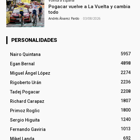
Vuelta a España
Pogacar vuelve a La Vuelta y cambia
todo
Andrés Álvarez Pardo
-
03/08/2026
PERSONALIDADES
5957
Nairo Quintana
4898
Egan Bernal
2274
Miguel Ángel López
2236
Rigoberto Urán
2208
Tadej Pogacar
1807
Richard Carapaz
1800
Primoz Roglic
1240
Sergio Higuita
1013
Fernando Gaviria
692
Mikel Landa