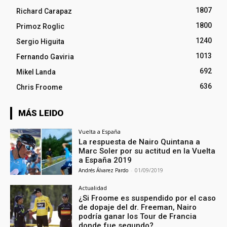
1807
Richard Carapaz
1800
Primoz Roglic
1240
Sergio Higuita
1013
Fernando Gaviria
692
Mikel Landa
636
Chris Froome
MÁS LEIDO
Vuelta a España
La respuesta de Nairo Quintana a
Marc Soler por su actitud en la Vuelta
a España 2019
Andrés Álvarez Pardo
-
01/09/2019
Actualidad
¿Si Froome es suspendido por el caso
de dopaje del dr. Freeman, Nairo
podría ganar los Tour de Francia
donde fue segundo?