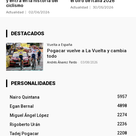
y entra en la historia del
el Giro de Italia 2026
ciclismo
Actualidad
30/05/2026
Actualidad
02/06/2026
DESTACADOS
Vuelta a España
Pogacar vuelve a La Vuelta y cambia
todo
Andrés Álvarez Pardo
-
03/08/2026
PERSONALIDADES
5957
Nairo Quintana
4898
Egan Bernal
2274
Miguel Ángel López
2236
Rigoberto Urán
2208
Tadej Pogacar