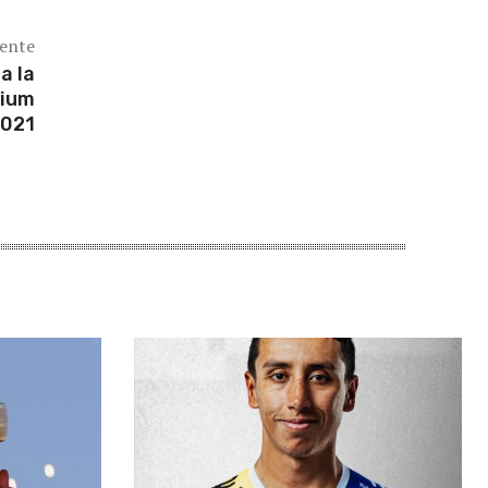
iente
a la
rium
2021