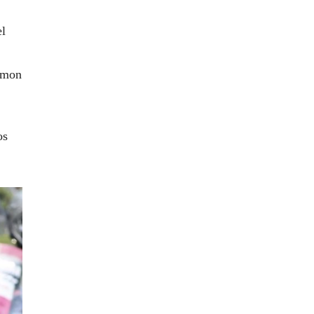
el
Simon
os