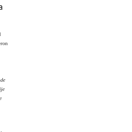
a
l
eron
 de
ije
e