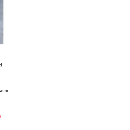
el
sacar
s