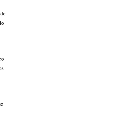
 de
lo
ro
os
ez