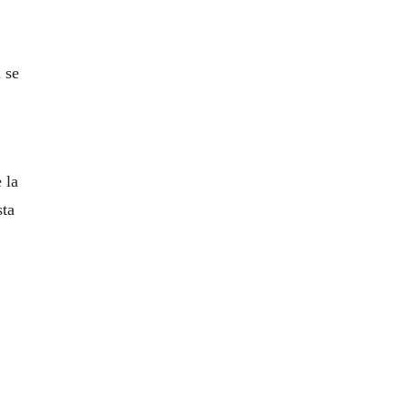
 se
 la
sta