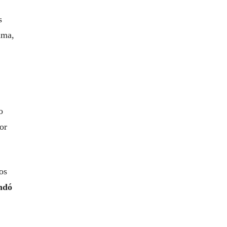
s
ama,
o
or
os
indó