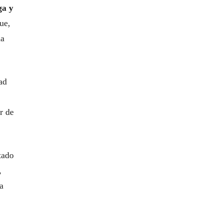
ga y
ue,
na
ad
r de
tado
,
a