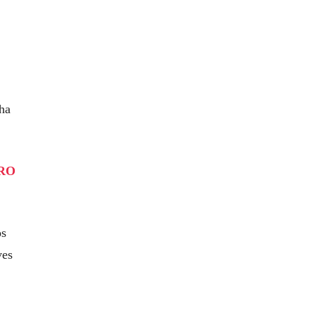
 ha
IRO
os
ves