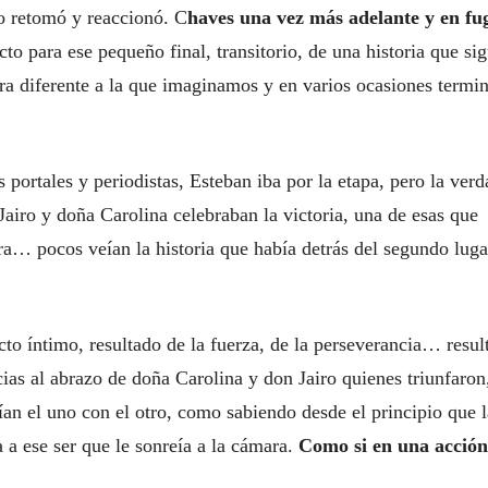
o retomó y reaccionó. C
haves una vez más adelante y en fu
cto para ese pequeño final, transitorio, de una historia que sig
ra diferente a la que imaginamos y en varios ocasiones termi
s portales y periodistas, Esteban iba por la etapa, pero la verd
airo y doña Carolina celebraban la victoria, una de esas que
a… pocos veían la historia que había detrás del segundo luga
to íntimo, resultado de la fuerza, de la perseverancia… resul
as al abrazo de doña Carolina y don Jairo quienes triunfaron
ían el uno con el otro, como sabiendo desde el principio que l
 a ese ser que le sonreía a la cámara.
Como si en una acción