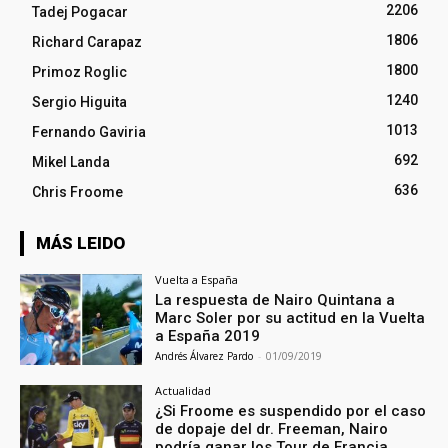
2206
Tadej Pogacar
1806
Richard Carapaz
1800
Primoz Roglic
1240
Sergio Higuita
1013
Fernando Gaviria
692
Mikel Landa
636
Chris Froome
MÁS LEIDO
Vuelta a España
La respuesta de Nairo Quintana a
Marc Soler por su actitud en la Vuelta
a España 2019
Andrés Álvarez Pardo
-
01/09/2019
Actualidad
¿Si Froome es suspendido por el caso
de dopaje del dr. Freeman, Nairo
podría ganar los Tour de Francia