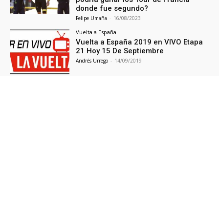
donde fue segundo?
Felipe Umaña
-
16/08/2023
Vuelta a España
Vuelta a España 2019 en VIVO Etapa
21 Hoy 15 De Septiembre
Andrés Urrego
-
14/09/2019
NOTICIAS PRINCIPALES
Actualidad
17534
Tour De Francia
1950
Giro de Italia
1343
Análisis
901
Tour De Francia 2021
691
Vuelta a España
575
Giro de Italia 2021
545
Vuelta A España 2021
460