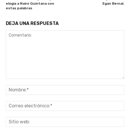
elogia a Nairo Quintana con
Egan Bernal.
estas palabras
DEJA UNA RESPUESTA
Comentario:
No
Co
ele
Sit
we