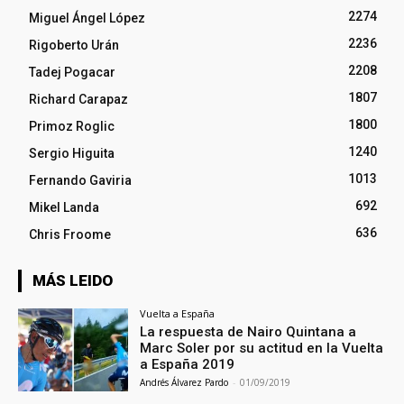
2274
Miguel Ángel López
2236
Rigoberto Urán
2208
Tadej Pogacar
1807
Richard Carapaz
1800
Primoz Roglic
1240
Sergio Higuita
1013
Fernando Gaviria
692
Mikel Landa
636
Chris Froome
MÁS LEIDO
Vuelta a España
La respuesta de Nairo Quintana a
Marc Soler por su actitud en la Vuelta
a España 2019
Andrés Álvarez Pardo
-
01/09/2019