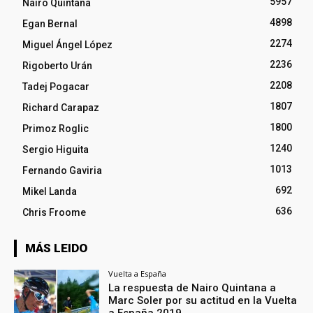
5957
Nairo Quintana
4898
Egan Bernal
2274
Miguel Ángel López
2236
Rigoberto Urán
2208
Tadej Pogacar
1807
Richard Carapaz
1800
Primoz Roglic
1240
Sergio Higuita
1013
Fernando Gaviria
692
Mikel Landa
636
Chris Froome
MÁS LEIDO
Vuelta a España
La respuesta de Nairo Quintana a
Marc Soler por su actitud en la Vuelta