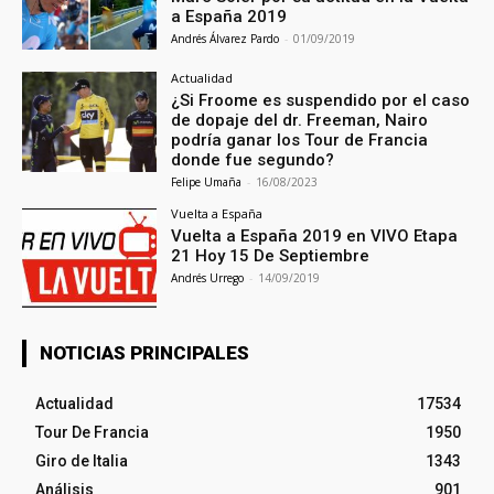
a España 2019
Andrés Álvarez Pardo
-
01/09/2019
Actualidad
¿Si Froome es suspendido por el caso
de dopaje del dr. Freeman, Nairo
podría ganar los Tour de Francia
donde fue segundo?
Felipe Umaña
-
16/08/2023
Vuelta a España
Vuelta a España 2019 en VIVO Etapa
21 Hoy 15 De Septiembre
Andrés Urrego
-
14/09/2019
NOTICIAS PRINCIPALES
Actualidad
17534
Tour De Francia
1950
Giro de Italia
1343
Análisis
901