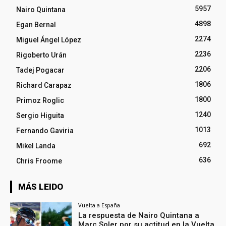
5957
Nairo Quintana
4898
Egan Bernal
2274
Miguel Ángel López
2236
Rigoberto Urán
2206
Tadej Pogacar
1806
Richard Carapaz
1800
Primoz Roglic
1240
Sergio Higuita
1013
Fernando Gaviria
692
Mikel Landa
636
Chris Froome
MÁS LEIDO
Vuelta a España
La respuesta de Nairo Quintana a
Marc Soler por su actitud en la Vuelta