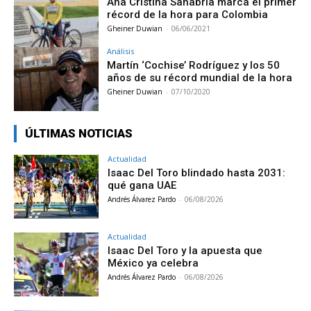
Ana Cristina Sanabria marca el primer
récord de la hora para Colombia
Gheiner Duwian
-
06/06/2021
Análisis
Martín ‘Cochise’ Rodríguez y los 50
años de su récord mundial de la hora
Gheiner Duwian
-
07/10/2020
ÚLTIMAS NOTICIAS
Actualidad
Isaac Del Toro blindado hasta 2031:
qué gana UAE
Andrés Álvarez Pardo
-
06/08/2026
Actualidad
Isaac Del Toro y la apuesta que
México ya celebra
Andrés Álvarez Pardo
-
06/08/2026