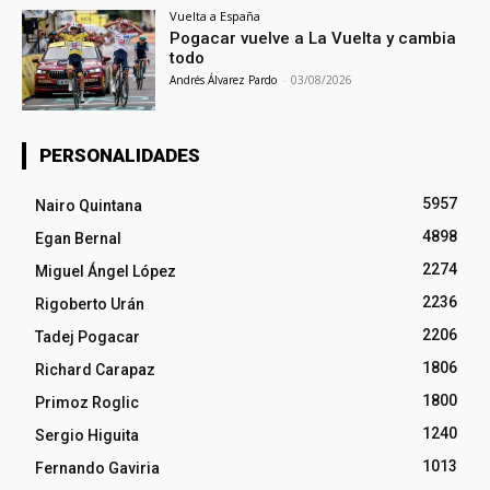
Vuelta a España
Pogacar vuelve a La Vuelta y cambia
todo
Andrés Álvarez Pardo
-
03/08/2026
PERSONALIDADES
5957
Nairo Quintana
4898
Egan Bernal
2274
Miguel Ángel López
2236
Rigoberto Urán
2206
Tadej Pogacar
1806
Richard Carapaz
1800
Primoz Roglic
1240
Sergio Higuita
1013
Fernando Gaviria