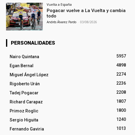
Vuelta a España
Pogacar vuelve a La Vuelta y cambia
todo
Andrés Álvarez Pardo
-
03/08/2026
PERSONALIDADES
5957
Nairo Quintana
4898
Egan Bernal
2274
Miguel Ángel López
2236
Rigoberto Urán
2208
Tadej Pogacar
1807
Richard Carapaz
1800
Primoz Roglic
1240
Sergio Higuita
1013
Fernando Gaviria