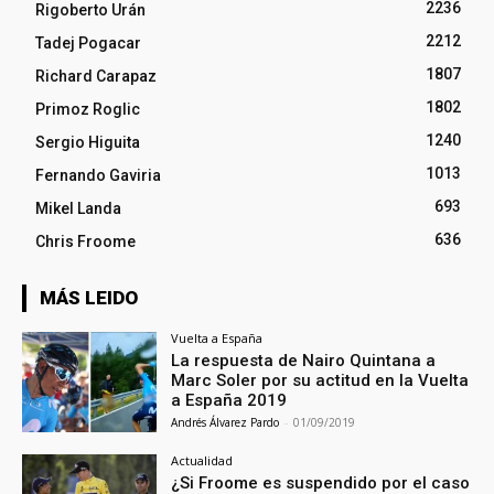
2236
Rigoberto Urán
2212
Tadej Pogacar
1807
Richard Carapaz
1802
Primoz Roglic
1240
Sergio Higuita
1013
Fernando Gaviria
693
Mikel Landa
636
Chris Froome
MÁS LEIDO
Vuelta a España
La respuesta de Nairo Quintana a
Marc Soler por su actitud en la Vuelta
a España 2019
Andrés Álvarez Pardo
-
01/09/2019
Actualidad
¿Si Froome es suspendido por el caso