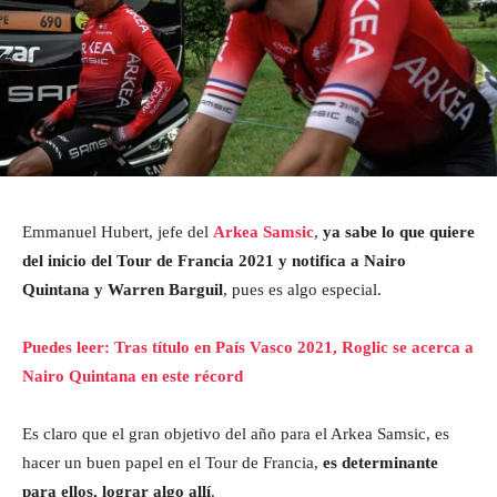
Emmanuel Hubert, jefe del
Arkea Samsic
,
ya sabe lo que quiere
del inicio del Tour de Francia 2021 y notifica a Nairo
Quintana y Warren Barguil
, pues es algo especial.
Puedes leer: Tras título en País Vasco 2021, Roglic se acerca a
Nairo Quintana en este récord
Es claro que el gran objetivo del año para el Arkea Samsic, es
hacer un buen papel en el Tour de Francia,
es determinante
para ellos, lograr algo allí
.