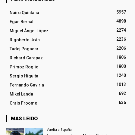
5957
Nairo Quintana
4898
Egan Bernal
2274
Miguel Ángel López
2236
Rigoberto Urán
2206
Tadej Pogacar
1806
Richard Carapaz
1800
Primoz Roglic
1240
Sergio Higuita
1013
Fernando Gaviria
692
Mikel Landa
636
Chris Froome
MÁS LEIDO
Vuelta a España