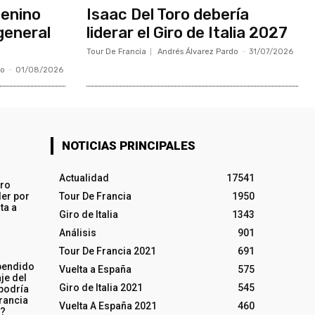
menino
Isaac Del Toro debería
general
liderar el Giro de Italia 2027
Tour De Francia
Andrés Álvarez Pardo
-
31/07/2026
do
-
01/08/2026
NOTICIAS PRINCIPALES
Actualidad
17541
iro
ler por
Tour De Francia
1950
ta a
Giro de Italia
1343
Análisis
901
Tour De Francia 2021
691
pendido
Vuelta a España
575
je del
Giro de Italia 2021
545
 podría
rancia
Vuelta A España 2021
460
o?