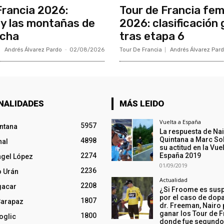
Francia 2026:
Tour de Francia fe
y las montañas de
2026: clasificación 
ncha
tras etapa 6
Andrés Álvarez Pardo
-
02/08/2026
Tour De Francia
Andrés Álvarez Par
NALIDADES
MÁS LEIDO
Vuelta a España
5957
intana
La respuesta de Na
Quintana a Marc So
4898
nal
su actitud en la Vuel
2274
España 2019
ngel López
01/09/2019
2236
o Urán
Actualidad
2208
gacar
¿Si Froome es sus
por el caso de dopa
1807
Carapaz
dr. Freeman, Nairo
ganar los Tour de F
1800
oglic
donde fue segund