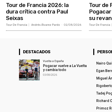
Tour de Francia 2026: la
Tour de 
dura crítica contra Paul
Pogacar 
Seixas
su reva
Tour De Francia
Andrés Álvarez Pardo
-
02/08/2026
Tour De Francia
DESTACADOS
PERSO
Vuelta a España
Nairo Qu
Pogacar vuelve a La Vuelta
y cambia todo
Egan Ber
03/08/2026
Miguel Á
Rigobert
Tadej Po
Richard 
Primoz R