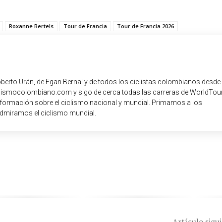
Roxanne Bertels
Tour de Francia
Tour de Francia 2026
oberto Urán, de Egan Bernal y de todos los ciclistas colombianos desde
iclismocolombiano.com y sigo de cerca todas las carreras de WorldTour
nformación sobre el ciclismo nacional y mundial. Primamos a los
dmiramos el ciclismo mundial.
Artículo sigu