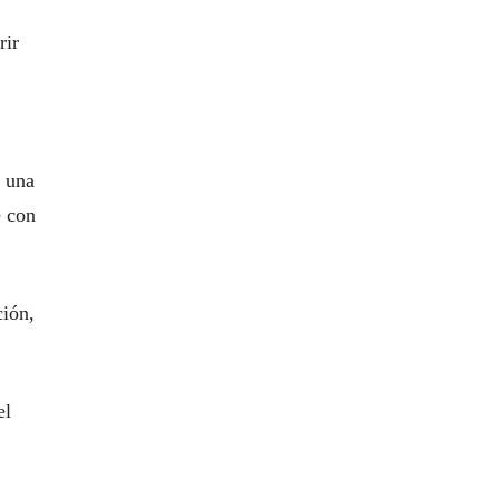
rir
r una
e con
ción,
el