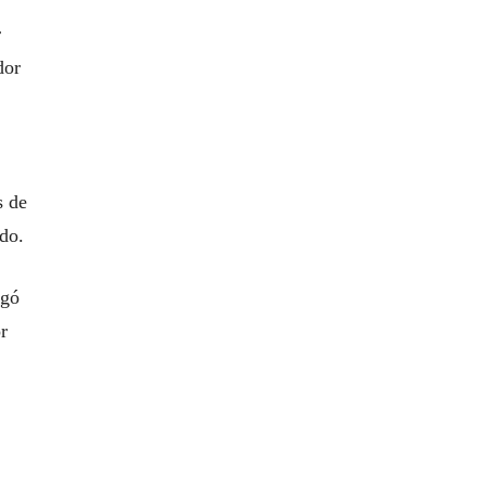
r
dor
s de
do.
egó
r