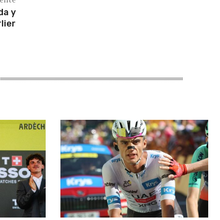
da y
lier