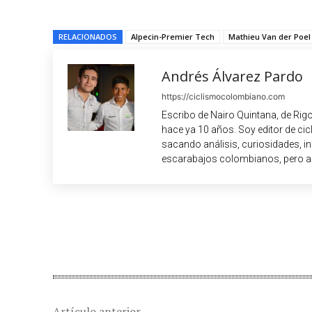
RELACIONADOS
Alpecin-Premier Tech
Mathieu Van der Poel
Andrés Álvarez Pardo
https://ciclismocolombiano.com
Escribo de Nairo Quintana, de Rig
hace ya 10 años. Soy editor de c
sacando análisis, curiosidades, i
escarabajos colombianos, pero a
Cuota
Artículo anterior