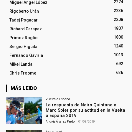
2274
Miguel Ángel López
2236
Rigoberto Urán
2208
Tadej Pogacar
1807
Richard Carapaz
1800
Primoz Roglic
1240
Sergio Higuita
1013
Fernando Gaviria
692
Mikel Landa
636
Chris Froome
MÁS LEIDO
Vuelta a España
La respuesta de Nairo Quintana a
Marc Soler por su actitud en la Vuelta
a España 2019
Andrés Álvarez Pardo
-
01/09/2019
Actualidad